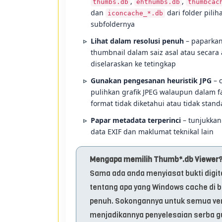
,
,
thumbs.db
ehthumbs.db
thumbcac
dan
dari folder pili
iconcache_*.db
subfoldernya
Lihat dalam resolusi penuh
– paparkan
thumbnail dalam saiz asal atau secara
diselaraskan ke tetingkap
Gunakan pengesanan heuristik JPG
– c
pulihkan grafik JPEG walaupun dalam f
format tidak diketahui atau tidak stand
Papar metadata terperinci
– tunjukkan 
data EXIF dan maklumat teknikal lain
Mengapa memilih Thumb*.db Viewer
Sama ada anda menyiasat bukti digita
tentang apa yang Windows cache di be
penuh. Sokongannya untuk semua vers
menjadikannya penyelesaian serba g