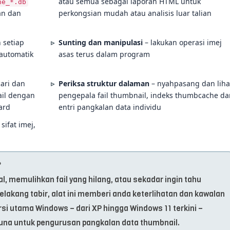
atau semua sebagai laporan HTML untuk
he_*.db
han dan
perkongsian mudah atau analisis luar talian
 setiap
Sunting dan manipulasi
– lakukan operasi imej
 automatik
asas terus dalam program
ari dan
Periksa struktur dalaman
– nyahpasang dan liha
ail dengan
pengepala fail thumbnail, indeks thumbcache da
ard
entri pangkalan data individu
sifat imej,
?
l, memulihkan fail yang hilang, atau sekadar ingin tahu
lakang tabir, alat ini memberi anda keterlihatan dan kawalan
i utama Windows – dari XP hingga Windows 11 terkini –
una untuk pengurusan pangkalan data thumbnail.