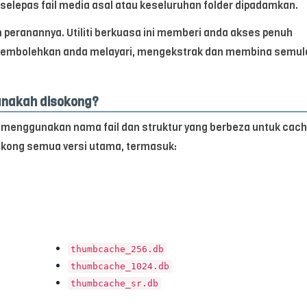
selepas fail media asal atau keseluruhan folder dipadamkan.
eranannya. Utiliti berkuasa ini memberi anda akses penuh
 membolehkan anda melayari, mengekstrak dan membina semul
anakah disokong?
 menggunakan nama fail dan struktur yang berbeza untuk cac
kong semua versi utama, termasuk:
thumbcache_256.db
thumbcache_1024.db
thumbcache_sr.db