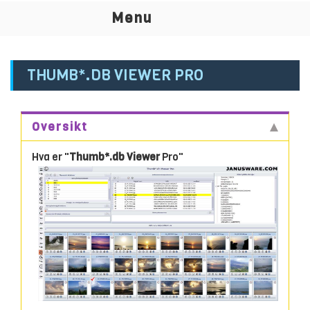
T
Menu
na
THUMB*.DB VIEWER PRO
Oversikt
Hva er "
Thumb*.db Viewer
Pro"