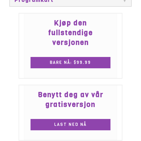
Programkart
Kjøp den
fullstendige
versjonen
BARE NÅ:
99.99
Benytt deg av vår
gratisversjon
LAST NED NÅ