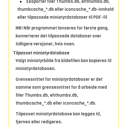
Eksporter filer Thumbs.db, ehthumbs.db,
thumbcache_*.db eller iconcache_*.db-innhold
eller tilpassede miniatyrdatabaser til PDF-fil
NB! Når programmet lanseres for første gang,
konverterer det tilpassede databaser over
tidligere versjoner, hvis noen.
Tilpasset miniatyrdatabase
Valgt miniatyrbilde fra kildefilen kan kopieres til
miniatyrdatabasen.
Grensesnittet for miniatyrdatabaser er det
samme som grensesnittet for å arbeide med
filer Thumbs.db, ehthumbs.db,
thumbcache_*.db eller iconcache_*.db.
Tilpasset miniatyrdatabase kan legges til,
fjernes eller redigeres.