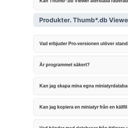
Kan Thumb*.db Viewer återställa raderad
Produkter. Thumb*.db Viewe
Vad erbjuder Pro-versionen utöver stan
Är programmet säkert?
Kan jag skapa mina egna miniatyrdataba
Kan jag kopiera en miniatyr från en källfi