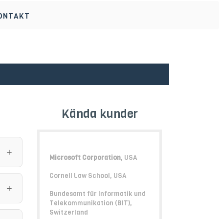
ONTAKT
Kända kunder
Microsoft Corporation
, USA
Cornell Law School, USA
Bundesamt für Informatik und
Telekommunikation (BIT),
Switzerland