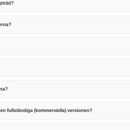
ppträd?
rerna?
rna?
den fullständiga (kommersiella) versionen?