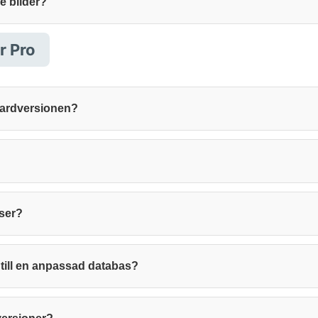
e bilder?
r Pro
dardversionen?
ser?
l till en anpassad databas?