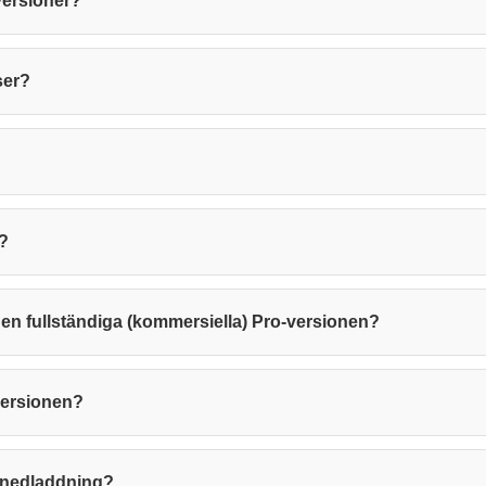
versioner?
ser?
?
den fullständiga (kommersiella) Pro-versionen?
versionen?
ör nedladdning?